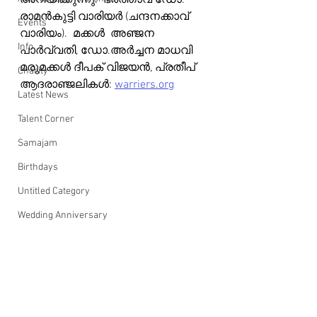
അറിയിക്കുന്നു.  ഭർത്താവ് ഡോ. 
രാമൻകുട്ടി വാരിയർ (ചന്ദനക്കാവ് 
Events
വാരിയം).  മക്കൾ  അഞ്ജന 
Info
പാർവ്വതി, ഡോ.അർച്ചന മാധവി 
മരുമക്കൾ ദീപക് വിജയൻ, പ്രതീപ്
Charity
ആദരാഞ്ജലികൾ: 
warriers.org
Latest News
Talent Corner
Samajam
Birthdays
Untitled Category
Wedding Anniversary