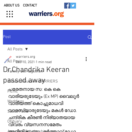
ABOUT US
CONTACT
Post
All Posts
warriers.org
All Posts
Dec 10, 2021
1 min read
Dr.Chandrika Keeran
Family Get-together
passed away
Kedavilakkukal in WARRIERS
പരേതനായ സ: കെ കെ 
Picnic
വാരിയരുടേയും (Ex MP) വൈലൂർ 
Weddings
വാരിയത്ത് കൊച്ചുമാധവി 
വാരസ്യാരുടേയും മകൾ ഡോ. 
Social Posts
ചന്ദ്രിക കീരൺ നിര്യാതയായ 
Obituary
വിവരം വ്യസനസമേതം 
Awards & Scholarships