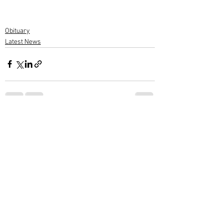
Obituary
Latest News
1 Comment
Write a comment...
Newest
Ram Mohan