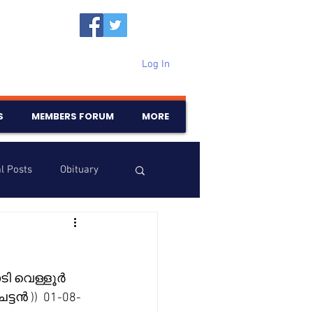
Log In
S
MEMBERS FORUM
MORE
l Posts
Obituary
Samajam
Birthdays
ടി വെള്ളൂർ 
ടൻ ))  01-08-