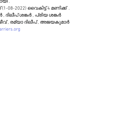
യി . 
1-08-2022) വൈകിട്ട് 4 മണിക്ക്  . 
ർ , ദിലീപ് ശങ്കർ , പ്രിയ ശങ്കർ  
ജീവ് , രമ്യാ ദിലീപ് , അജയകുമാർ
rriers.org