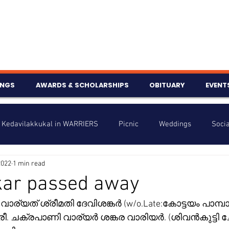
INGS
AWARDS & SCHOLARSHIPS
OBITUARY
EVENT
Kedavilakkukal in WARRIERS
Picnic
Weddings
Socia
2022
1 min read
s
Info
Charity
Latest News
Talent Corner
kar passed away
വാര്യത് ശ്രീമതി ദേവിശങ്കർ (w/o.Late:കോട്ടയം പാമ്പാ
nniversary
 ചക്രപാണി വാര്യർ ശങ്കര വാരിയർ. (ശിവൻകുട്ടി ചേട്