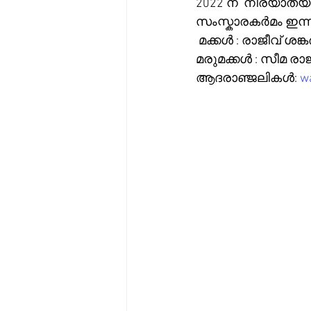
2022 ന്  നിര്യാതയാ
സംസ്കാരകർമം ഇന്ന് (
 മക്കൾ : രാജീവ് ശങ്ക
മരുമക്കൾ : സീമ രാ
ആദരാഞ്ജലികൾ: 
wa