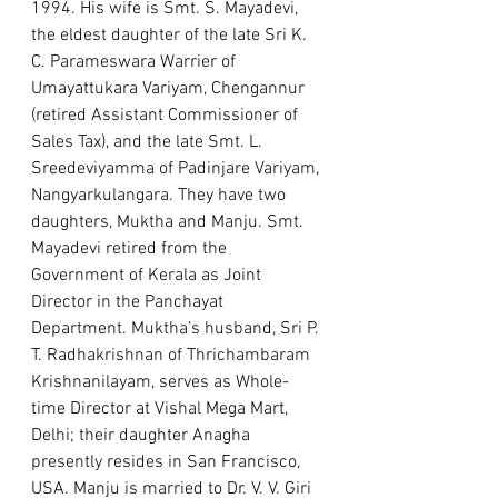
1994. His wife is Smt. S. Mayadevi, 
the eldest daughter of the late Sri K. 
C. Parameswara Warrier of 
Umayattukara Variyam, Chengannur 
(retired Assistant Commissioner of 
Sales Tax), and the late Smt. L. 
Sreedeviyamma of Padinjare Variyam, 
Nangyarkulangara. They have two 
daughters, Muktha and Manju. Smt. 
Mayadevi retired from the 
Government of Kerala as Joint 
Director in the Panchayat 
Department. Muktha’s husband, Sri P. 
T. Radhakrishnan of Thrichambaram 
Krishnanilayam, serves as Whole-
time Director at Vishal Mega Mart, 
Delhi; their daughter Anagha 
presently resides in San Francisco, 
USA. Manju is married to Dr. V. V. Giri 