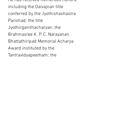
He has received numerous honors, 
including the Daivajnan title 
conferred by the Jyothishashastra 
Parishad; the title 
Jyothirganithacharyan; the 
Brahmasree K. P. C. Narayanan 
Bhattathiripad Memorial Acharya 
Award instituted by the 
Tantravidyapeetham; the 
Jyothishashreshtha Award conferred 
by the Jyothisha–Tantric Forum; and 
awards from the Kerala Warriers 
Samajam Centre for Astrological 
Research and Development, among 
others.
In addition to his role as Government 
Astrologer of Kerala, he continues to 
serve as President and Patron of 