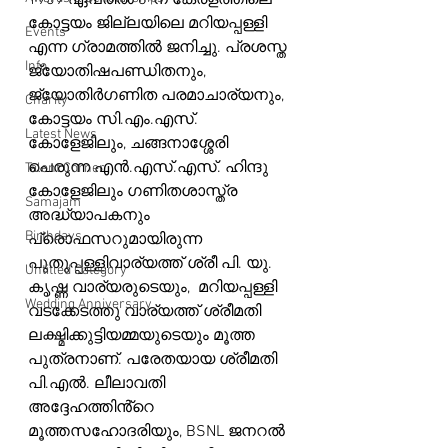
1939 ഏപ്രിൽ 8-ന് കേരളത്തിലെ 
കോട്ടയം ജില്ലയിലെ മറിയപ്പള്ളി 
Events
എന്ന ഗ്രാമത്തിൽ ജനിച്ചു. പ്രശസ്ത 
Info
ജ്യോതിഷപണ്ഡിതനും, 
ജ്യോതിര്‍ഗണിത പരമാചാര്യനും, 
Charity
കോട്ടയം സി.എം.എസ്. 
Latest News
കോളേജിലും, ചങ്ങനാശ്ശേരി 
പെരുന്ന എൻ.എസ്.എസ്. ഹിന്ദു 
Talent Corner
കോളേജിലും ഗണിതശാസ്ത്ര 
Samajam
അദ്ധ്യാപകനും 
Birthdays
പ്രൊഫസറുമായിരുന്ന 
പുതുപ്പള്ളിവാര്യത്ത് ശ്രീ പി. യു. 
Untitled Category
കൃഷ്ണ വാര്യരുടെയും,  മറിയപ്പള്ളി 
Wedding Anniversary
വടക്കേടത്തു വാര്യത്ത് ശ്രീമതി 
ലക്ഷ്മിക്കുട്ടിയമ്മയുടെയും മൂത്ത 
പുത്രനാണ്. പരേതയായ ശ്രീമതി 
പി.എൽ. ലീലാവതി 
അദ്ദേഹത്തിൻ്റെ 
മൂത്തസഹോദരിയും, BSNL ജനറൽ 