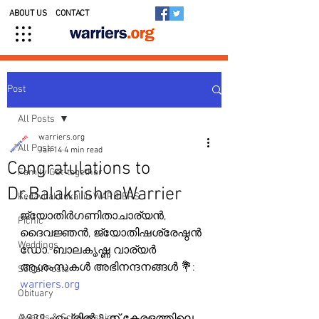
ABOUT US
CONTACT
Post
All Posts
warriers.org
All Posts
Jan 14
4 min read
Congratulations to
Family Get-together
Dr.BalakrishnaWarrier
Kedavilakkukal in WARRIERS
ജ്യോതിർഗണിതാചാര്യൻ, 
Picnic
ദൈവജ്ഞൻ, ജ്യോതിഷശ്രേഷ്ഠൻ 
Weddings
ഡോ. ബാലകൃഷ്ണ വാര്യർ
ആശംസകൾ അഭിനന്ദനങ്ങൾ 💐: 
Social Posts
warriers.org
Obituary
Awards & Scholarships