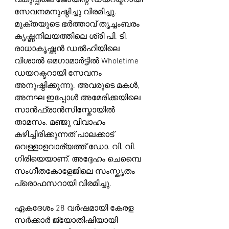
വകുപ്പിലെ ജോയിന്റ് ഡയറക്ടറായി 
സേവനമനുഷ്ഠിച്ചു വിരമിച്ചു. 
മുക്തയുടെ ഭർത്താവ് തൃച്ചംബരം 
കൃഷ്ണനിലയത്തിലെ ശ്രീ പി. ടി. 
രാധാകൃഷ്ണൻ ഡൽഹിയിലെ 
വിശാൽ മെഗാമാർട്ടിൽ Wholetime 
ഡയറക്ടറായി സേവനം 
അനുഷ്ഠിക്കുന്നു. അവരുടെ മകൾ, 
അനഘ ഇപ്പോൾ അമേരിക്കയിലെ 
സാൻഫ്രാൻസിസ്കോയിൽ 
താമസം. മഞ്ജു വിവാഹം 
കഴിച്ചിരിക്കുന്നത് പാലക്കാട് 
വെള്ളാളവാര്യത്ത് ഡോ. വി. വി. 
ഗിരിയെയാണ്. അദ്ദേഹം ചെമ്പൈ 
സംഗീതകോളേജിലെ സംസ്കൃതം 
പ്രൊഫസറായി വിരമിച്ചു.
ഏകദേശം 28 വർഷമായി കേരള 
സർക്കാർ ജ്യോതിഷിയായി 