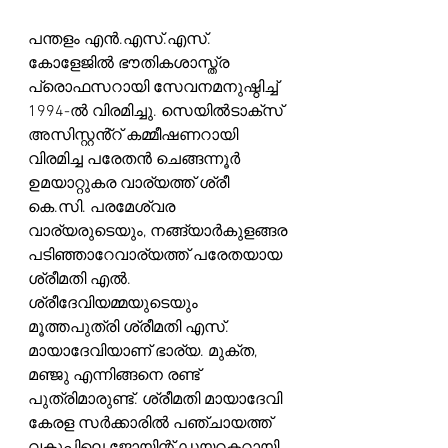
പന്തളം എൻ.എസ്.എസ്. 
കോളേജിൽ ഭൗതികശാസ്ത്ര 
പ്രൊഫസറായി സേവനമനുഷ്ഠിച്ച് 
1994-ൽ വിരമിച്ചു. സെയിൽടാക്സ് 
അസിസ്റ്റൻ്റ് കമ്മീഷണറായി 
വിരമിച്ച പരേതൻ ചെങ്ങന്നൂർ 
ഉമയാറ്റുകര വാര്യത്ത് ശ്രീ 
കെ.സി. പരമേശ്വര 
വാര്യരുടെയും, നങ്ങ്യാർകുളങ്ങര 
പടിഞ്ഞാറേവാര്യത്ത് പരേതയായ 
ശ്രീമതി എൽ. 
ശ്രീദേവിയമ്മയുടെയും 
മൂത്തപുത്രി ശ്രീമതി എസ്. 
മായാദേവിയാണ് ഭാര്യ. മുക്ത, 
മഞ്ജു എന്നിങ്ങനെ രണ്ട് 
പുത്രിമാരുണ്ട്. ശ്രീമതി മായാദേവി 
കേരള സർക്കാരിൽ പഞ്ചായത്ത് 