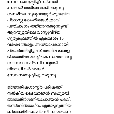
സേവനമനുഷ്ഠിച്ച് സർക്കാർ 
കലണ്ടർ തയ്യാറാക്കി വരുന്നു. 
ശബരിമല, ഗുരുവായൂർ തുടങ്ങിയ 
പ്രശസ്ത ക്ഷേത്രങ്ങൾക്കായി 
പഞ്ചാംഗം തയ്യാറാക്കുന്നുണ്ട്. 
ആറന്മുളയിലെ വാസ്തുവിദ്യ 
ഗുരുകുലത്തിൽ ഏകദേശം 15 
വർഷത്തോളം അധ്യാപകനായി 
പ്രവർത്തിച്ചിട്ടുണ്ട്. അഖില കേരള 
ജ്യോതിഷശാസ്ത്ര മണ്ഡലത്തിന്റെ 
സംസ്ഥാന പ്രസിഡന്റായി 
നിരവധി വർഷങ്ങൾ 
സേവനമനുഷ്ഠിച്ചു വരുന്നു.
ജ്യോതിഷശാസ്ത്ര പരിഷത്ത് 
നൽകിയ ദൈവജ്ഞൻ ബഹുമതി, 
ജ്യോതിര്‍ഗണിതാചാര്യൻ പദവി, 
തന്ത്രവിദ്യാപീഠം ഏർപ്പെടുത്തിയ 
ബ്രഹ്മശ്രീ കെ.പി..സി. നാരായണ 