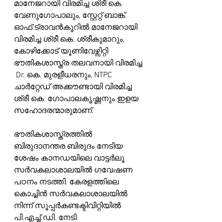
മാനേജറായി വിരമിച്ച ശ്രീ കെ. 
വേണുഗോപാലും, സ്റ്റേറ്റ് ബാങ്ക് 
ഓഫ് ട്രാവൻകൂറിൽ മാനേജറായി 
വിരമിച്ച ശ്രീ കെ. ശ്രീകുമാറും, 
കോഴിക്കോട് യൂണിവേഴ്സിറ്റി 
ഭൗതികശാസ്ത്ര തലവനായി വിരമിച്ച 
 Dr. കെ. മുരളീധരനും, NTPC 
ചാർറ്റേഡ് അക്കൗണ്ടായി വിരമിച്ച 
ശ്രീ കെ. ഗോപാലകൃഷ്ണനും ഇളയ 
സഹോദരന്മാരുമാണ്.
ഭൗതികശാസ്ത്രത്തിൽ 
ബിരുദാനന്തര ബിരുദം നേടിയ 
ശേഷം കാനഡയിലെ വാട്ടർലൂ 
സർവകലാശാലയിൽ ഗവേഷണ 
പഠനം നടത്തി. കേരളത്തിലെ 
കൊച്ചിൻ സർവകലാശാലയിൽ 
നിന്ന് സൂപ്പർകണ്ടക്ടിവിറ്റിയിൽ 
പി.എച്ച്.ഡി. നേടി.