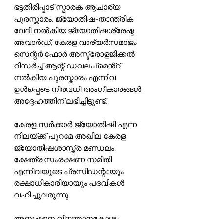
ഭട്ടതിരിപ്പാട് സ്മാരക ആചാര്യ 
പുരസ്കാരം, ജ്യോതിഷ-താന്ത്രിക 
വേദി നൽകിയ ജ്യോതിഷശ്രേഷ്ഠ 
അവാർഡ്, കേരള വാര്യർസമാജം 
സെന്റർ ഫോർ അസ്ട്രോളജിക്കൽ 
റിസർച്ച് ആന്റ് ഡവലപ്മെൻ്റ് 
നൽകിയ പുരസ്കാരം എന്നിവ 
ഉൾപ്പെടെ നിരവധി അംഗീകാരങ്ങൾ 
അദ്ദേഹത്തിന് ലഭിച്ചിട്ടുണ്ട്.
കേരള സർക്കാർ ജ്യോതിഷി എന്ന 
നിലയ്ക്ക് പുറമേ അഖില കേരള 
ജ്യോതിഷശാസ്ത്ര മണ്ഡലം, 
ക്ഷേത്ര സംരക്ഷണ സമിതി 
എന്നിവയുടെ പ്രസിഡന്റായും 
രക്ഷാധികാരിയായും പദവികൾ 
വഹിച്ചുവരുന്നു.