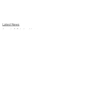
Latest News
Awards & Scholarships
Talent Corner
Comments
Write a comment...