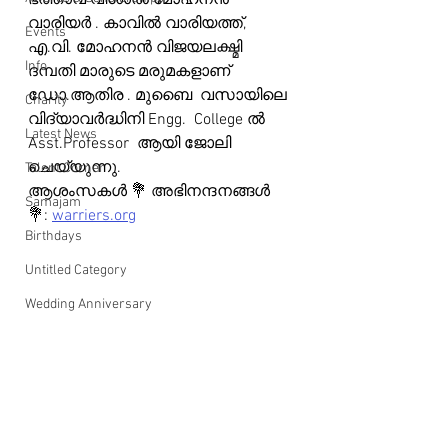
ഭത്താവ് വിശാൽ മോഹനൻ 
വാരിയർ . കാവിൽ വാരിയത്ത്, 
Events
എ.വി. മോഹനൻ വിജയലക്ഷ്മി 
Info
ദമ്പതി മാരുടെ മരുമകളാണ് 
ഡോ.ആതിര . മുബൈ  വസായിലെ 
Charity
വിദ്യാവർദ്ധിനി Engg.  College ൽ 
Latest News
Asst.Professor  ആയി ജോലി 
ചെയ്യുന്നു.
Talent Corner
ആശംസകൾ 💐 അഭിനന്ദനങ്ങൾ 
Samajam
💐: 
warriers.org
Birthdays
Untitled Category
Wedding Anniversary