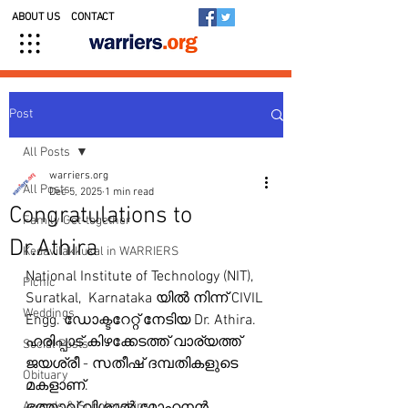
ABOUT US
CONTACT
Post
All Posts
warriers.org
All Posts
Dec 5, 2025
1 min read
Congratulations to
Family Get-together
Dr.Athira
Kedavilakkukal in WARRIERS
National Institute of Technology (NIT),  
Picnic
Suratkal,  Karnataka യിൽ നിന്ന് CIVIL 
Weddings
Engg. ഡോക്ടറേറ്റ് നേടിയ Dr. Athira. 
ഹരിപ്പാട് കിഴക്കേടത്ത് വാര്യത്ത് 
Social Posts
ജയശ്രീ - സതീഷ് ദമ്പതികളുടെ 
Obituary
മകളാണ്.
Awards & Scholarships