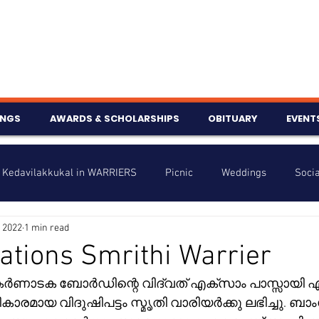
INGS
AWARDS & SCHOLARSHIPS
OBITUARY
EVENT
Kedavilakkukal in WARRIERS
Picnic
Weddings
Socia
 2022
1 min read
s
Info
Charity
Latest News
Talent Corner
ations Smrithi Warrier
ർണാടക ബോർഡിന്റെ വിദ്വത് എക്സാം പാസ്സായി 
nniversary
മായ വിദുഷിപട്ടം സ്മൃതി വാരിയർക്കു ലഭിച്ചു. ബാം