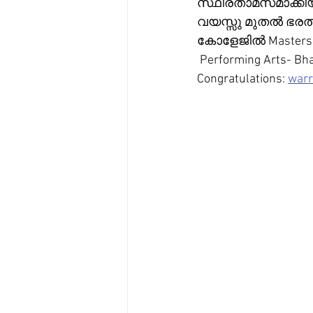
സ്ഥിരതാമസമാക്കി
വയസ്സു മുതൽ ഭരതനാ
കോളേജിൽ Masters 
 Performing Arts- Bh
Congratulations: 
warr