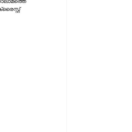
ാലാമത്തെ 
ൈസ്റ്റ് 