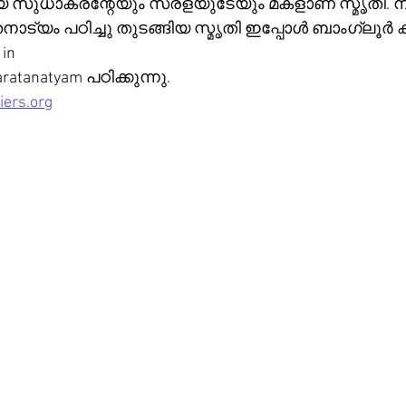
യ സുധാകരന്റേയും സരളയുടേയും മകളാണ് സ്മൃതി. ന
ട്യം പഠിച്ചു തുടങ്ങിയ സ്മൃതി ഇപ്പോൾ ബാംഗ്ലൂർ ക്ര
in 
aratanatyam പഠിക്കുന്നു.
iers.org