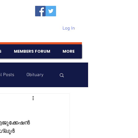
Log In
S
MEMBERS FORUM
MORE
l Posts
Obituary
Samajam
Birthdays
എജുക്കേഷൻ 
ഗ്ലൂർ 