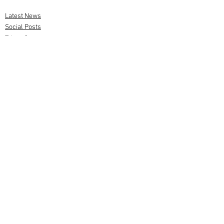
Latest News
Social Posts
Talent Corner
Comments
Write a comment...
© 2026 Copyrights reserved
ABOUT US
CONTACT