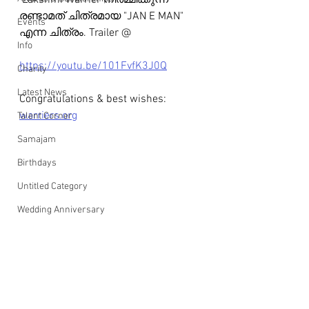
 Lakshmi Warrier നിർമ്മിക്കുന്ന 
രണ്ടാമത് ചിത്രമായ "JAN E MAN" 
Events
എന്ന ചിത്രം. Trailer @
Info
https://youtu.be/101FvfK3J0Q
Charity
Latest News
Congratulations & best wishes: 
warriers.org
Talent Corner
Samajam
Birthdays
Untitled Category
Wedding Anniversary