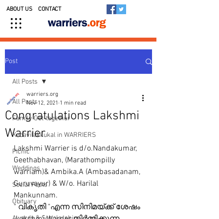
ABOUT US
CONTACT
Post
All Posts
warriers.org
All Posts
Nov 12, 2021
1 min read
Congratulations Lakshmi
Family Get-together
Warrier
Kedavilakkukal in WARRIERS
Lakshmi Warrier is d/o.Nandakumar, 
Picnic
Geethabhavan, (Marathompilly 
Weddings
warriam)& Ambika.A (Ambasadanam, 
Guruvayur) & W/o. Harilal 
Social Posts
Mankunnam.
Obituary
" വികൃതി "എന്ന സിനിമയ്ക്ക് ശേഷം 
Awards & Scholarships