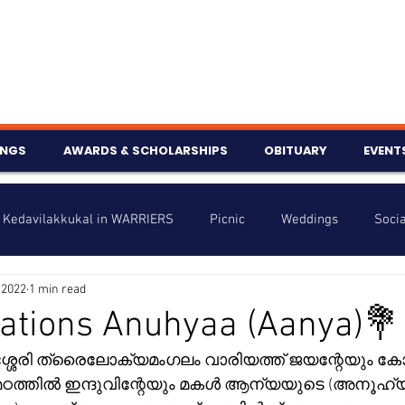
INGS
AWARDS & SCHOLARSHIPS
OBITUARY
EVENT
Kedavilakkukal in WARRIERS
Picnic
Weddings
Socia
 2022
1 min read
s
Info
Charity
Latest News
Talent Corner
ations Anuhyaa (Aanya)💐
ുശ്ശേരി ത്രൈലോക്യമംഗലം വാരിയത്ത് ജയന്റേയും കോഴ
nniversary
്ടരമഠത്തിൽ ഇന്ദുവിന്റേയും മകൾ ആന്യയുടെ (അനൂഹ്