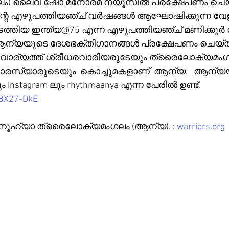
) ലൈവ് ഷോ മനോരമ ന്യൂസിൽ പ്രക്ഷേപണം ചെയ്തു
ിന്റെ എഴുപത്തിയഞ്ച് വർഷങ്ങൾ ആഘോഷിക്കുന്ന വ
്തിയ ഇന്ത്യ@75 എന്ന എഴുപത്തിയഞ്ച് മണിക്കൂർ ന
ആന്യയുടെ ദേശഭക്തിഗാനങ്ങൾ പ്രക്ഷേപണം ചെയ്തത
 വാര്യത്ത് ശ്രീധരവാരിയരുടേയും ത്രൈലോക്യമംഗല
ാരസ്യാരുടെയും  കൊച്ചുമകളാണ്  ആന്യ.   ആന്യ
ം Instagram ലും rhythmaanya എന്ന പേരിൽ ഉണ്ട്.
J8X27-DkE
നൂഹ്യാ ത്രൈലോക്യമംഗലം (ആന്യ). : 
warriers.org