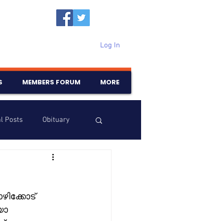
Log In
S
MEMBERS FORUM
MORE
l Posts
Obituary
Samajam
Birthdays
ിക്കോട് 
യാ 