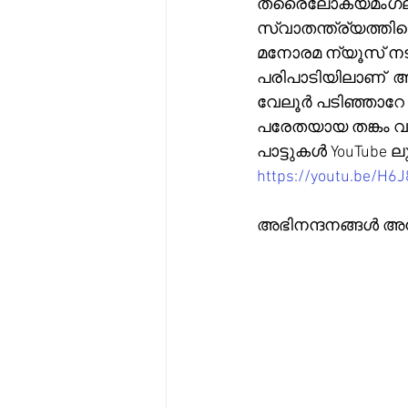
ത്രൈലോക്യമംഗലം
സ്വാതന്ത്ര്യത്ത
മനോരമ ന്യൂസ് നടത
പരിപാടിയിലാണ്  
വേലൂർ പടിഞ്ഞാറേ
പരേതയായ തങ്കം വ
പാട്ടുകൾ YouTube ലു
https://youtu.be/H6
അഭിനന്ദനങ്ങൾ അ