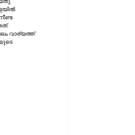
.    
േളയിൽ 
ീണ്ട 
്. 
ം വാര്യത്ത് 
യുടെ 