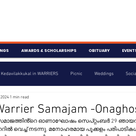
INGS
AWARDS & SCHOLARSHIPS
OBITUARY
EVENT
Kedavilakkukal in WARRIERS
Picnic
Weddings
Socia
 2024
1 min read
s
Info
Charity
Latest News
Talent Corner
Warrier Samajam -Onagh
സമാജത്തിൻ്റെ ഓണാഘോഷം സെപ്റ്റംബർ 29 ഞായറ
nniversary
ൽ വെച്ച് നടന്നു. മനോഹരമായ പൂക്കളം പരിപാടികൾക