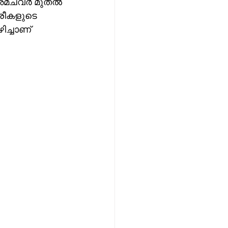
ൾ അമച്വർ മുതൽ 
രീകളുടെ 
ച്ചാണ് 