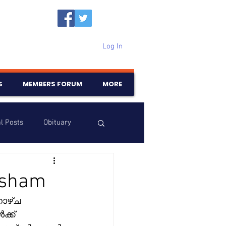
Log In
S
MEMBERS FORUM
MORE
l Posts
Obituary
Samajam
Birthdays
osham
ാഴ്ച 
്ക് 