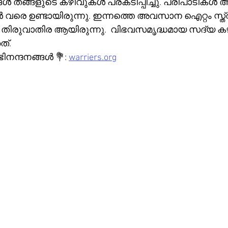
ങ്ങൾ തങ്ങളുടെ കഴിവുകൾ പ്രകടിപ്പിച്ചു. പരിപാടിക
 ഉണ്ടായിരുന്നു. ഇന്നത്തെ അവസാന ഐറ്റം സ്ത്
ുവാതിര ആയിരുന്നു.  വിഭവസമൃദ്ധമായ സദ്യ കഴി
ത്.
ന്ദനങ്ങൾ 💐: 
warriers.org