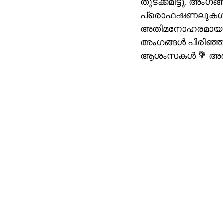
തുടക്കമിട്ടു. അംഗ
പ്രൊഫഷണലുകൾ വരെ
അതിമനോഹരമായ തിര
അംഗങ്ങൾ പിരിഞ്ഞ
ആശംസകൾ 💐 അഭിന