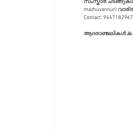
സംസ്കാര ചടങ്ങുകൾ ഇന
mazhuvannur) വാരിയ
Contact: 9447182967
ആദരാഞ്ജലികൾ 🙏: