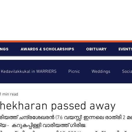
INGS
AWARDS & SCHOLARSHIPS
OBITUARY
EVENT
Kedavilakkukal in WARRIERS
Picnic
Weddings
Socia
1 min read
s
Info
Charity
Latest News
Talent Corner
hekharan passed away
ിയത്ത് ചന്ദ്രശേഖരൻ (76 വയസ്സ്) ഇന്നലെ രാത്രി 2
nniversary
 -  കറുകപ്പിള്ളി വാരിയത്ത് ഗിരിജ.