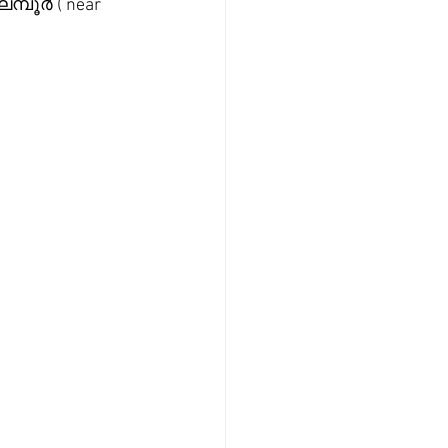
മ്പൂർ ( near 