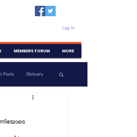
Log In
S
MEMBERS FORUM
MORE
l Posts
Obituary
Samajam
Birthdays
 മണിയോടെ 