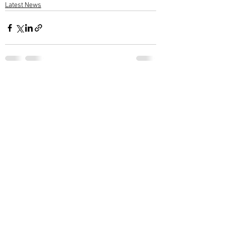
Latest News
1 Comment
Write a comment...
Newest
subashwarrier
Nov 18, 2022
ആദരാഞ്ജലികൾ... 