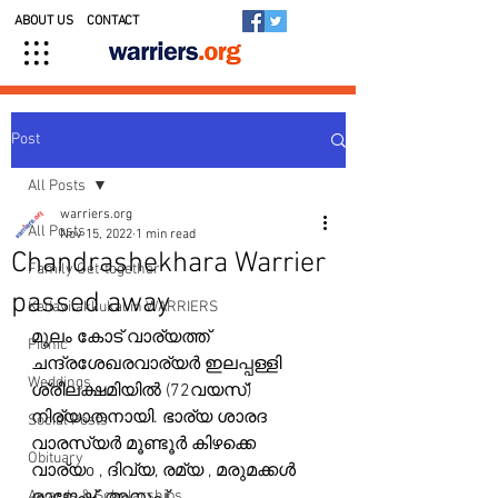
ABOUT US
CONTACT
Post
All Posts
warriers.org
All Posts
Nov 15, 2022
1 min read
Chandrashekhara Warrier
Family Get-together
passed away
Kedavilakkukal in WARRIERS
മൂലം കോട് വാര്യത്ത് 
Picnic
ചന്ദ്രശേഖരവാര്യർ ഇലപ്പള്ളി 
Weddings
ശ്രീലക്ഷമിയിൽ (72വയസ്) 
നിര്യാതനായി. ഭാര്യ ശാരദ 
Social Posts
വാരസ്യർ മൂണ്ടൂർ കിഴക്കെ 
Obituary
വാര്യo , ദിവ്യ, രമ്യ , മരുമക്കൾ 
Awards & Scholarships