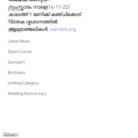
രാജേഷ്, അനുപ്
സംസ്കാരം നാളെ(16-11-22) 
Events
കാലത്ത് 9 മണിക്ക് കഞ്ചിക്കോട് 
Info
വാതക ശ്മശാനത്തിൽ.
ആദരാഞ്ജലികൾ: 
warriers.org
Charity
Latest News
Talent Corner
Samajam
Birthdays
Untitled Category
Wedding Anniversary
Obituary