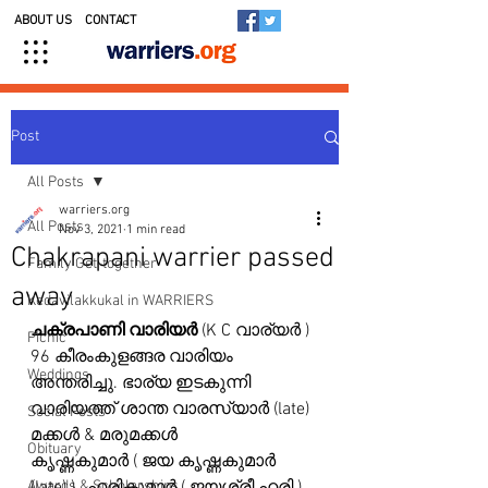
ABOUT US
CONTACT
Post
All Posts
warriers.org
All Posts
Nov 3, 2021
1 min read
Chakrapani warrier passed
Family Get-together
away
Kedavilakkukal in WARRIERS
ചക്രപാണി വാരിയർ
 (K C വാര്യർ ) 
Picnic
96 കീരംകുളങ്ങര വാരിയം 
Weddings
അന്തരിച്ചു. ഭാര്യ ഇടകുന്നി 
വാരിയത്ത് ശാന്ത വാരസ്യാർ (late)  
Social Posts
മക്കൾ & മരുമക്കൾ
Obituary
കൃഷ്ണകുമാർ ( ജയ കൃഷ്ണകുമാർ 
Awards & Scholarships