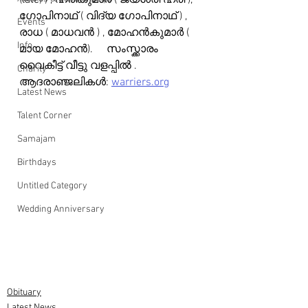
(late) ) , ഹരികുമാർ ( ജയശ്രീ ഹരി ), 
ഗോപിനാഥ് ( വിദ്യ ഗോപിനാഥ് ) , 
Events
രാധ ( മാധവൻ ) , മോഹൻകുമാർ ( 
Info
മായ മോഹൻ).     സംസ്ക്കാരം 
വൈകീട്ട് വീട്ടു വളപ്പിൽ .
Charity
ആദരാഞ്ജലികൾ: 
warriers.org
Latest News
Talent Corner
Samajam
Birthdays
Untitled Category
Wedding Anniversary
Obituary
Latest News