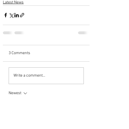
Latest News
3 Comments
Write a comment...
Newest
Anil Kumar S Warrier
May 21, 2024
ആദരാഞ്ജലികൾ🙏
Like