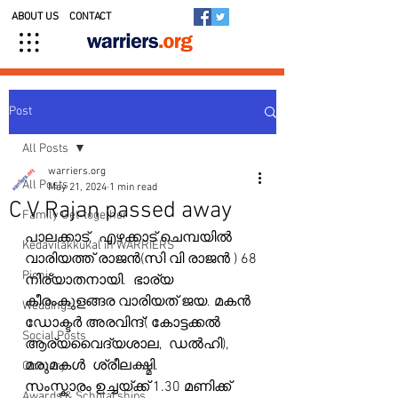
ABOUT US
CONTACT
Post
All Posts
warriers.org
All Posts
May 21, 2024
1 min read
C V Rajan passed away
Family Get-together
പാലക്കാട്,  എഴക്കാട് ചെമ്പയിൽ 
Kedavilakkukal in WARRIERS
വാരിയത്ത് രാജൻ(സി വി രാജൻ ) 68 
Picnic
നിര്യാതനായി.  ഭാര്യ 
കീരംകുളങ്ങര വാരിയത് ജയ. മകൻ 
Weddings
ഡോക്ടർ അരവിന്ദ്( കോട്ടക്കൽ 
Social Posts
ആര്യവൈദ്യശാല,  ഡൽഹി), 
മരുമകൾ  ശ്രീലക്ഷ്മി.
Obituary
സംസ്കാരം ഉച്ചയ്ക്ക് 1.30 മണിക്ക് 
Awards & Scholarships