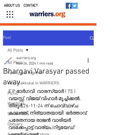
ABOUT US
CONTACT
Post
All Posts
warriers.org
All Posts
Nov 26, 2024
1 min read
Bhargavi Varasyar passed
Family Get-together
away
Kedavilakkukal in WARRIERS
E P ഭാർഗവി  വാരസ്യാർ ( 75 ) 
Picnic
വയസ്സ്, വിജയ് വിഹാർ മൂച്ചിക്കൽ, 
Weddings
തിരൂർ,26-11-24 ന് ചൊവ്വാഴ്ച 
കാലത്ത്  നിര്യാതയായി  ഭർത്താവ് 
Social Posts
പരേതനായ രാജൻ വാരിയർ 
Obituary
വടക്കേപ്പാട്ട് വാര്യം,(റിട്ടയേഡ് 
Awards & Scholarships