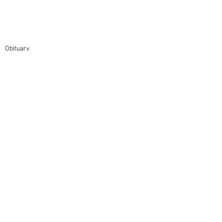
Obituary
Latest News
Comments
Write a comment...