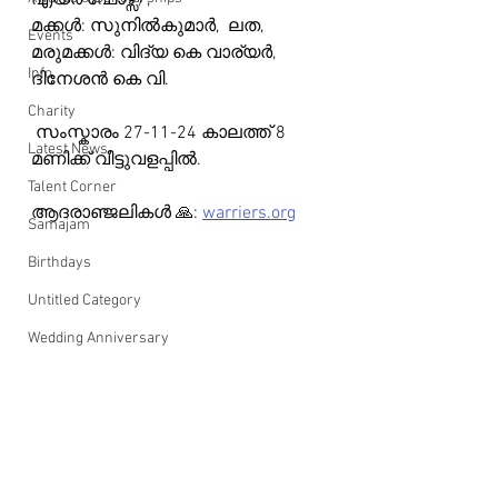
എയർ ഫോഴ്സ്) , 
മക്കൾ: സുനിൽകുമാർ,  ലത, 
Events
മരുമക്കൾ: വിദ്യ കെ വാര്യർ, 
Info
ദിനേശൻ കെ വി.
Charity
 സംസ്കാരം 27-11-24 കാലത്ത് 8 
Latest News
മണിക്ക് വീട്ടുവളപ്പിൽ.
Talent Corner
ആദരാഞ്ജലികൾ 🙏: 
warriers.org
Samajam
Birthdays
Untitled Category
Wedding Anniversary