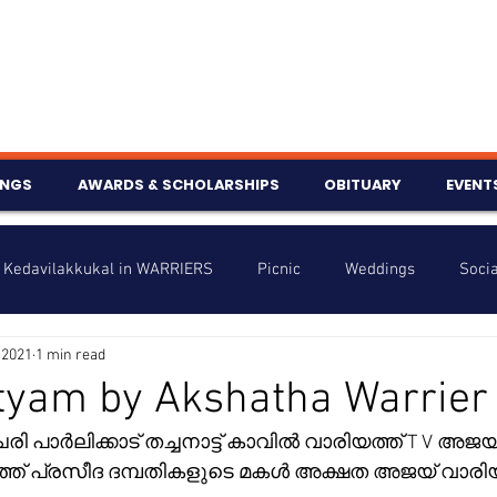
INGS
AWARDS & SCHOLARSHIPS
OBITUARY
EVENT
Kedavilakkukal in WARRIERS
Picnic
Weddings
Socia
 2021
1 min read
s
Info
Charity
Latest News
Talent Corner
tyam by Akshatha Warrier
 പാർലിക്കാട് തച്ചനാട്ട് കാവിൽ വാരിയത്ത് T V അജയ്കു
nniversary
ത്ത് പ്രസീദ ദമ്പതികളുടെ മകൾ അക്ഷത അജയ് വാരിയ