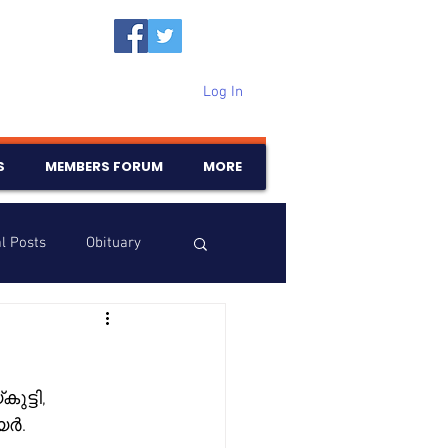
Log In
S
MEMBERS FORUM
MORE
l Posts
Obituary
Samajam
Birthdays
ട്ടി, 
ർ. 