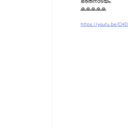
ഭരതനാട്യം.
🙏🙏🙏🙏🙏
https://youtu.be/CH