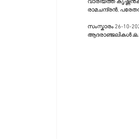
വാരിയത്ത് കൃഷ്ണൻകുട്ടി വാരിയർ
രാമചന്ദ്രൻ, പരേത
സംസ്കാരം 26-10-202
ആദരാഞ്ജലികൾ 🙏: