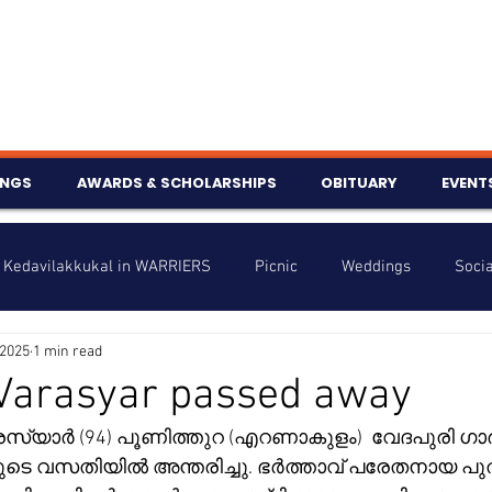
INGS
AWARDS & SCHOLARSHIPS
OBITUARY
EVENT
Kedavilakkukal in WARRIERS
Picnic
Weddings
Socia
 2025
1 min read
s
Info
Charity
Latest News
Talent Corner
 Varasyar passed away
nniversary
ളുടെ വസതിയിൽ അന്തരിച്ചു. ഭർത്താവ് പരേതനായ പുത