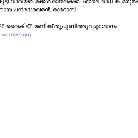
. മക്കൾ രാജലക്ഷ്‌മി, ശാരദ, രാധിക. മരുമക്കൾ 
നായ ചന്ദ്രശേഖരൻ, രാമദാസ്. 
5 വൈകിട്ട് 5 മണിക്ക് തൃപ്പൂണിത്തുറ ശ്മാശാനം'
 
warriers.org