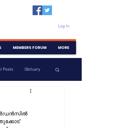
Log In
S
MEMBERS FORUM
MORE
l Posts
Obituary
Samajam
Birthdays
ുക്കോട് 