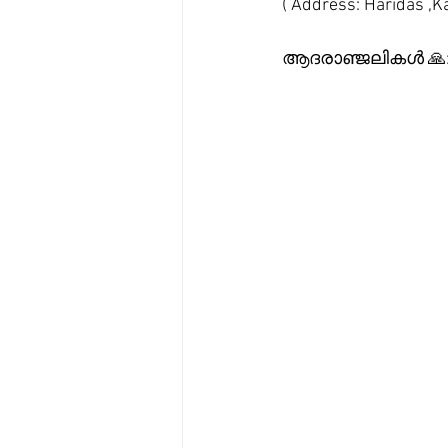
( Address: Haridas 
ആദരാഞ്ജലികൾ 🙏: