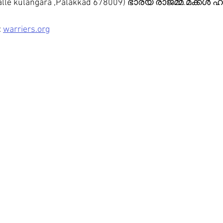
,Kalle kulangara ,Palakkad 678009) ഭാര്യ രാജമ്മ.മക്കൾ
 
warriers.org