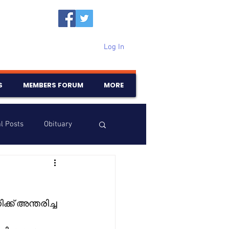
Log In
S
MEMBERS FORUM
MORE
l Posts
Obituary
Samajam
Birthdays
്ക് അന്തരിച്ച 