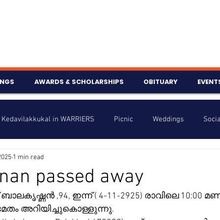
INGS
AWARDS & SCHOLARSHIPS
OBITUARY
EVENT
Kedavilakkukal in WARRIERS
Picnic
Weddings
Socia
2025
1 min read
s
Info
Charity
Latest News
Talent Corner
hnan passed away
ബാലകൃഷ്ണൻ ,94, ഇന്ന് ( 4-11-2925) രാവിലെ 10:00 മണിക
nniversary
ം അറിയിച്ചുകൊള്ളുന്നു.