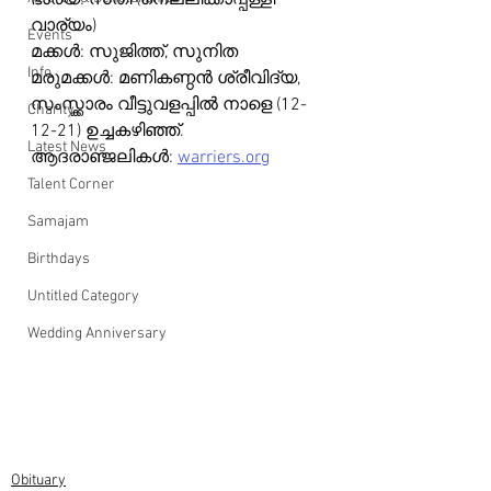
ഭാര്യ: സതി (നെല്ലിക്കാപ്പള്ളി 
വാര്യം)
Events
മക്കൾ: സുജിത്ത്, സുനിത 
Info
മരുമക്കൾ: മണികണ്ഠൻ ശ്രീവിദ്യ, 
സംസ്ക്കാരം വീട്ടുവളപ്പിൽ നാളെ (12-
Charity
12-21) ഉച്ചകഴിഞ്ഞ്.
Latest News
ആദരാഞ്ജലികൾ: 
warriers.org
Talent Corner
Samajam
Birthdays
Untitled Category
Wedding Anniversary
Obituary