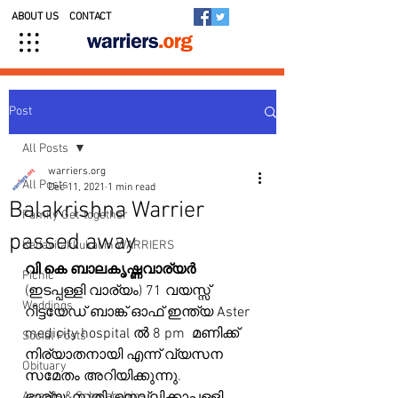
ABOUT US
CONTACT
Post
All Posts
warriers.org
All Posts
Dec 11, 2021
1 min read
Balakrishna Warrier
Family Get-together
passed away
Kedavilakkukal in WARRIERS
വി കെ ബാലകൃഷ്ണവാര്യർ 
Picnic
(ഇടപ്പള്ളി വാര്യം) 71 വയസ്സ് 
Weddings
റിട്ടയേഡ് ബാങ്ക് ഓഫ് ഇന്ത്യ Aster 
medicity hospital ൽ 8 pm  മണിക്ക്  
Social Posts
നിര്യാതനായി എന്ന് വ്യസന 
Obituary
സമേതം അറിയിക്കുന്നു. 
Awards & Scholarships