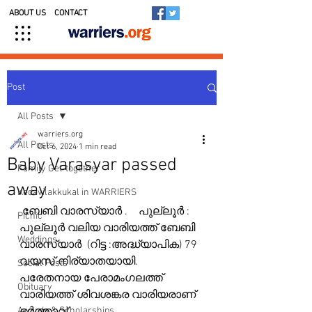
ABOUT US
CONTACT
Post
All Posts
warriers.org
All Posts
Oct 6, 2024
1 min read
Baby Varasyar passed
Family Get-together
away
Kedavilakkukal in WARRIERS
 ബേബി വാരസ്യാർ .    പുല്ലൂർ : 
Picnic
പുല്ലൂർ വലിയ വാരിയത്ത് ബേബി 
Weddings
വാരസ്യാർ  (റിട്ട :അദ്ധ്യാപിക) 79 
വയസ് നിര്യാതയായി. 
Social Posts
പരേതനായ പേരാമംഗലത്ത് 
Obituary
വാരിയത്ത് ശിവശങ്കര വാരിയരാണ് 
Awards & Scholarships