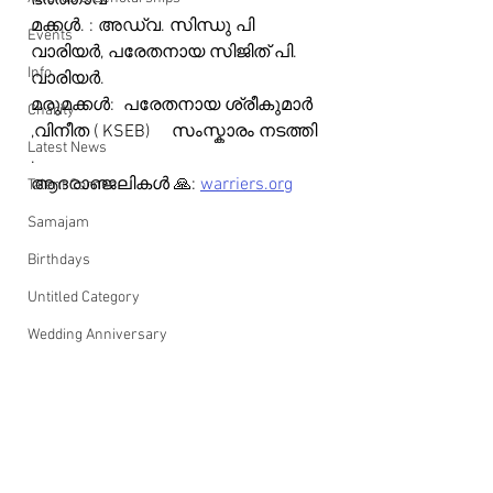
ഭർത്താവ്    
മക്കൾ. : അഡ്വ. സിന്ധു പി 
Events
വാരിയർ, പരേതനായ സിജിത് പി. 
Info
വാരിയർ.
മരുമക്കൾ:  പരേതനായ ശ്രീകുമാർ 
Charity
,വിനീത ( KSEB)     സംസ്കാരം നടത്തി 
Latest News
.
ആദരാഞ്ജലികൾ 🙏: 
warriers.org
Talent Corner
Samajam
Birthdays
Untitled Category
Wedding Anniversary