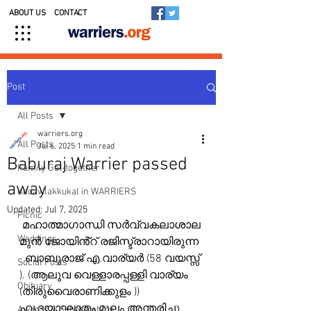
ABOUT US
CONTACT
Post
All Posts
warriers.org
All Posts
Jul 6, 2025
1 min read
Baburaj Warrier passed
Family Get-together
away
Kedavilakkukal in WARRIERS
Updated:
Jul 7, 2025
Picnic
 മഹാത്മാഗാന്ധി സർവ്വകലാശാല 
Weddings
മുൻ ജോയിൻ്റ് രജിസ്ട്രാറായിരുന്ന 
  ബാബുരാജ് എ.വാര്യർ (58 വയസ്സ് 
Social Posts
). (ആലുവ വെള്ളാരപ്പള്ളി വാര്യം
Obituary
(തിരുവൈരാണിക്കുളം ))  
ഹൃദയാഘാതം മൂലം അന്തരിച്ചു. 
Awards & Scholarships