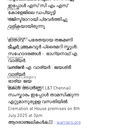
ഇപ്പോൾ എസ് സി എം എസ് 
Events
കോളേജിലെ ഡപ്യൂട്ടി 
Info
രജിസ്ട്രാറായി പ്രവർത്തിച്ചു 
വരികയായിരുന്നു.
Charity
Latest News
മാതാവ് - പരേതയായ തങ്കമണി 
ടീച്ചർ, (അകവൂർ പ്രൈമറി സ്കൂൾ).
Talent Corner
സഹോദരങ്ങൾ -  ഭാഗ്യനാഥ് എ. 
Samajam
വാര്യർ,
ചന്ദ്രൻ എ. വാര്യർ '. ജയശ്രീ 
Birthdays
വാര്യർ 
Untitled Category
ഭാര്യ: ജയ
Wedding Anniversary
മകൾ: അപർണ്ണ ( L&T Chennai)
സംസ്കാരം ഇപ്പോൾ താമസിക്കുന്ന 
ഏറ്റുമാനൂരുളള വസതിയിൽ.
Cremation at House premises on 8th 
July 2025 at 3pm
ആദരാഞ്ജലികൾ🙏🏻 : 
warriers.org