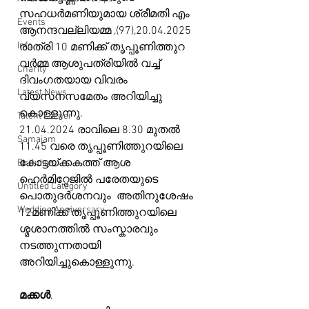
സഹധർമണിയുമായ ശ്രീമതി എം 
Events
ആനന്ദവല്ലിയമ്മ ,(97),20.04.2025 
Info
രാത്രി 10 മണിക്ക് തൃപ്പൂണിത്തുറ 
വർമ്മ ആശുപത്രിയിൽ വച്ച് 
Charity
ദിവംഗതയായ വിവരം 
Latest News
വ്യസനസമേതം അറിയിച്ചു 
കൊള്ളുന്നു.
Talent Corner
21.04.2024 രാവിലെ 8.30 മുതൽ 
Samajam
11.45 വരെ തൃപ്പൂണിത്തുറയിലെ 
കോട്ടയ്ക്കകത്ത് ആശ 
Birthdays
ഹെർമിറ്റേജിൽ പരേതയുടെ 
Untitled Category
പൊതുദർശനവും  അതിനുശേഷം 
Wedding Anniversary
12മണിക്ക് തൃപ്പൂണിത്തുറയിലെ 
ശ്മശാനത്തിൽ സംസ്കാരവും 
നടത്തുന്നതായി 
അറിയിച്ചുകൊള്ളുന്നു.
മക്കൾ
.                          