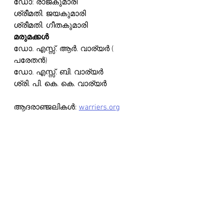
ഡോ: രാജകുമാരി        
ശ്രീമതി. ജയകുമാരി  
ശ്രീമതി. ഗീതകുമാരി   
മരുമക്കൾ
ഡോ. എസ്സ്. ആർ. വാര്യർ ( 
പരേതൻ)
ഡോ. എസ്സ്. ബി. വാര്യർ
ശ്രി. പി. കെ. കെ. വാര്യർ
ആദരാഞ്ജലികൾ: 
warriers.org