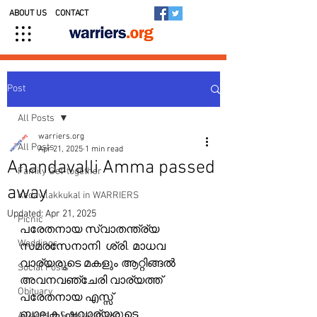
ABOUT US
CONTACT
Post
All Posts
warriers.org
All Posts
Apr 21, 2025
1 min read
Anandavalli Amma passed
Family Get-together
away
Kedavilakkukal in WARRIERS
Updated:
Apr 21, 2025
Picnic
പരേതനായ സ്വാതന്ത്ര്യ 
Weddings
സമരസേനാനി  ശ്രി. മാധവ 
വാര്യരുടെ മകളും ആറ്റിങ്ങൽ 
Social Posts
അവനവഞ്ചേരി വാര്യത്ത് 
Obituary
പരേതനായ എസ്സ് 
ബാലകൃഷ്ണവാര്യരുടെ 
Awards & Scholarships