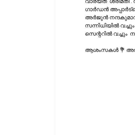
വാര്യത്  ശ്രീമതി
ഗാർഡൻ അപ്പാർട്മെന
അർജുൻ നന്ദകുമാറും
സന്നിധിയിൽ വച്ചു
സെന്ററിൽ വച്ചും  
ആശംസകൾ 💐 അഭിന