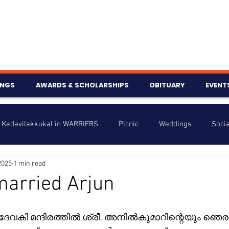
INGS
AWARDS & SCHOLARSHIPS
OBITUARY
EVENT
Kedavilakkukal in WARRIERS
Picnic
Weddings
Socia
2025
1 min read
s
Info
Charity
Latest News
Talent Corner
married Arjun
nniversary
വകി മന്ദിരത്തിൽ ശ്രീ. അനിൽകുമാറിന്റെയും ഞെരുക