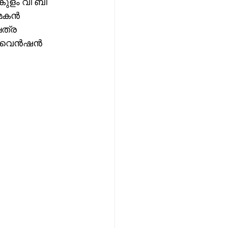
ുളം വി ബി 
 മകൻ  
ത്ര 
 കൺവെൻഷൻ 