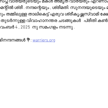
 . സപ്ന വാര്യരുടെയും മകൾ അമൃത വാര്യരും എറണാക
്റിൽ ശ്രീ . നന്ദന്റെയും , ശ്രീമതി. സുനന്ദയുടെയും
 തമ്മിലുള്ള താലികെട്ട് എരുവ ശ്രീകൃഷ്ണസ്വാമി ക്ഷേ
ം തുടർന്നുള്ള വിവാഹാനന്തര ചടങ്ങുകൾ   പ്രീതി
നവംബർ 4 , 2025  നു സമംഗളം നടന്നു .
ന്ദനങ്ങൾ 💐: 
warriers.org