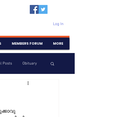
Log In
S
MEMBERS FORUM
MORE
l Posts
Obituary
Samajam
Birthdays
്കാവു  