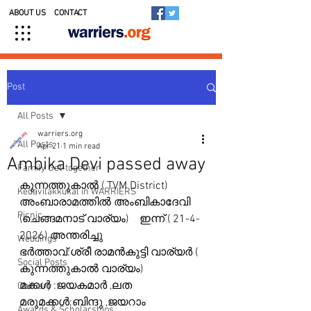
ABOUT US
CONTACT
Post
All Posts
warriers.org
All Posts
Apr 21
1 min read
Ambika Devi passed away
Family Get-together
കുന്നത്തുകാൽ ( TVM District) 
Kedavilakkukal in WARRIERS
അംബാരാമത്തിൽ അംബികാദേവി 
Picnic
(ചെങ്ങമനാട് വാര്യം)    ഇന്ന് ( 21-4-
2026) അന്തരിച്ചു
Weddings
ഭർത്താവ്:ശ്രീ രാമൻകുട്ടി വാര്യർ ( 
Social Posts
കുന്നത്തുകാൽ വാര്യം)
മക്കൾ :ജയകമാർ ,ലത
Obituary
മരുമക്കൾ:ബിന്ദു ,ജയറാം
Awards & Scholarships