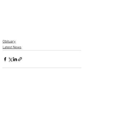
Obituary
Latest News
1 Comment
Write a comment...