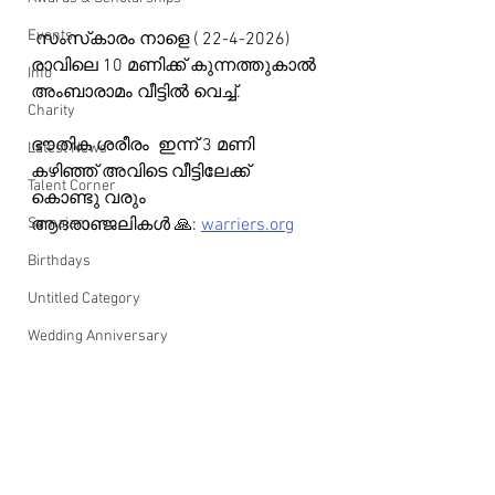
Events
 സംസ്‌കാരം നാളെ ( 22-4-2026) 
രാവിലെ 10 മണിക്ക് കുന്നത്തുകാൽ 
Info
അംബാരാമം വീട്ടിൽ വെച്ച്.
Charity
ഭൗതിക ശരീരം  ഇന്ന് 3 മണി 
Latest News
കഴിഞ്ഞ് അവിടെ വീട്ടിലേക്ക് 
Talent Corner
കൊണ്ടു വരും
Samajam
ആദരാഞ്ജലികൾ 🙏: 
warriers.org
Birthdays
Untitled Category
Wedding Anniversary