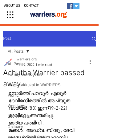
ABOUT US
CONTACT
Post
All Posts
warriers.org
All Posts
Feb 9, 2022
1 min read
Achutha Warrier passed
Family Get-together
away
Kedavilakkukal in WARRIERS
നോര്‍ത്ത് പറവൂര്‍  എലൂര്‍ 
Picnic
ദേവീമന്ദിരത്തിൽ അച്യുത 
Weddings
വാര്യർ (83) ഇന്ന് (9-2-22)    
രാവിലെ  അന്തരിച്ചു. 
Social Posts
ഭാര്യ പത്മിനി , 
Obituary
മക്കള്‍:  അഡ്വ. ബിന്ദു , ദേവി 
Awards & Scholarships