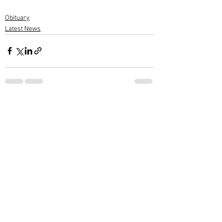
Obituary
Latest News
1 Comment
Write a comment...
Newest
subashwarrier
Feb 09, 2022