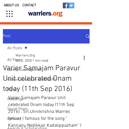
ABOUT US
CONTACT
Post
All Posts
Warriers.Org
All Posts
Oct 2, 2020
1 min read
Varier Samajam Paravur
Family Get-together
Unit celebrated Onam
Kedavilakkukal in WARRIERS
today (11th Sep 2016)
Picnic
Varier Samajam Paravur Unit 
Weddings
celebrated Onam today (11th Sep 
Social Posts
2016) . Sri.Unnikrishna Warrier, 
lyricist ( famous for the song " 
Obituary
Kannanu Nedikkan Kadalippazham" ) 
Awards & Scholarships