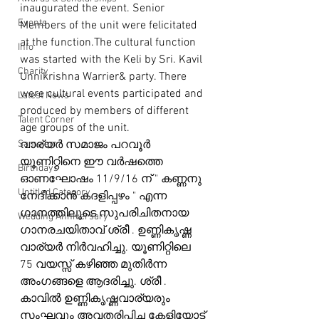
inaugurated the event. Senior 
Events
Members of the unit were felicitated 
at the function.The cultural function 
Info
was started with the Keli by Sri. Kavil 
Charity
Unnikrishna Warrier& party. There 
were cultural events participated and 
Latest News
produced by members of different 
Talent Corner
age groups of the unit.
Samajam
വാര്യർ സമാജം പറവൂർ 
യൂണിറ്റിനെ ഈ വർഷത്തെ 
Birthdays
ഓണഘോഷം 11/9/16 ന് " കണ്ണനു 
Untitled Category
നേദിക്കാൻ കദളിപ്പഴം " എന്ന 
ഗാനത്തിലൂടെ സുപരിചിതനായ 
Wedding Anniversary
ഗാനരചയിതാവ് ശ്രീ . ഉണ്ണികൃഷ്ണ 
വാര്യർ നിർവഹിച്ചു. യൂണിറ്റിലെ 
75 വയസ്സ് കഴിഞ്ഞ മുതിർന്ന 
അംഗങ്ങളെ ആദരിച്ചു. ശ്രീ . 
കാവിൽ ഉണ്ണികൃഷ്ണവാര്യരും 
സംഘവും അവതരിപ്പിച്ച കേളിയോട് 