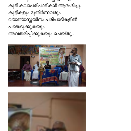
കൂടി കലാപരിപാടികൾ ആരംഭിച്ചു. 
കുട്ടികളും മുതിർന്നവരും  
വ്യത്യസ്തയിനം പരിപാടികളിൽ 
പങ്കെടുക്കുകയും 
അവതരിപ്പിക്കുകയും ചെയ്തു .