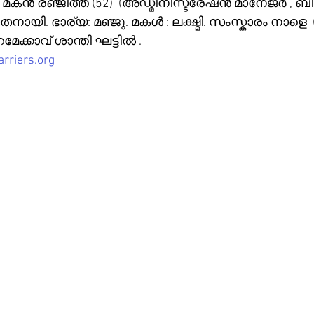
കൻ രഞ്ജിത്ത് (52)  (അഡ്മിനിസ്ട്രേഷൻ മാനേജർ , ബ
നായി. ഭാര്യ: മഞ്ജു. മകൾ : ലക്ഷ്മി. സംസ്കാരം നാളെ  ( 8
മേക്കാവ് ശാന്തി ഘട്ടിൽ .
rriers.org