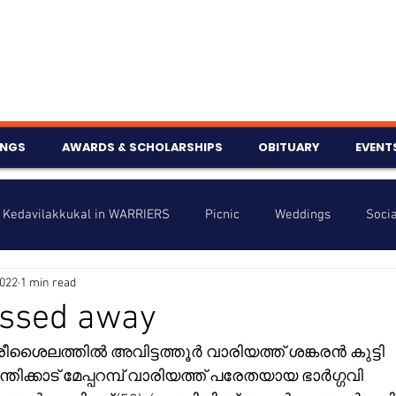
INGS
AWARDS & SCHOLARSHIPS
OBITUARY
EVENT
Kedavilakkukal in WARRIERS
Picnic
Weddings
Socia
2022
1 min read
s
Info
Charity
Latest News
Talent Corner
assed away
ശൈലത്തിൽ അവിട്ടത്തൂർ വാരിയത്ത് ശങ്കരൻ കുട്ടി 
nniversary
ക്കാട് മേപ്പറമ്പ് വാരിയത്ത് പരേതയായ ഭാർഗ്ഗവി 