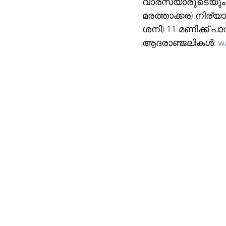
വാരസ്യാരുടെയും മ
മരത്താക്കര) നിര്യാത
ശനി) 11 മണിക്ക് പാറ
ആദരാഞ്ജലികൾ: 
wa