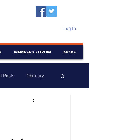
Log In
S
MEMBERS FORUM
MORE
l Posts
Obituary
Samajam
Birthdays