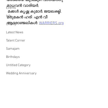
ഭർത്താവ്  കുടക്കുഴി വാരിയത്തു 
മാധവൻ വാരിയർ,
Events
 മക്കൾ കൃഷ്ണ കുമാർ, ജയലക്ഷ്മി, 
Info
മരുമകൻ ഹരി  എൻ വീ
ആദരാഞ്ജലികൾ: 
WARRIERS.org
Charity
Latest News
Talent Corner
Samajam
Birthdays
Untitled Category
Wedding Anniversary