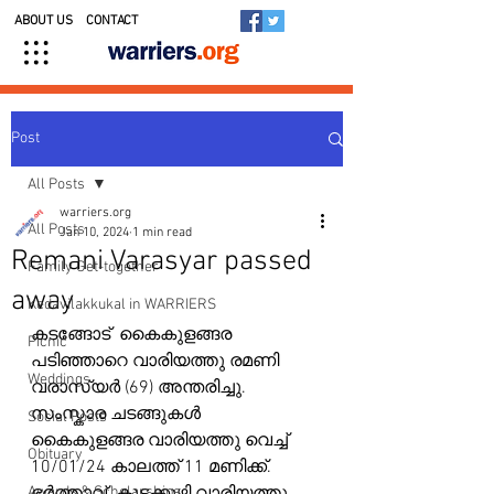
ABOUT US
CONTACT
Post
All Posts
warriers.org
All Posts
Jan 10, 2024
1 min read
Remani Varasyar passed
Family Get-together
away
Kedavilakkukal in WARRIERS
കടങ്ങോട്  കൈകുളങ്ങര 
Picnic
പടിഞ്ഞാറെ വാരിയത്തു രമണി 
Weddings
വരാസ്യർ (69) അന്തരിച്ചു.   
സംസ്കാര ചടങ്ങുകൾ  
Social Posts
കൈകുളങ്ങര വാരിയത്തു വെച്ച്  
Obituary
10/01/24 കാലത്ത് 11 മണിക്ക്.  
Awards & Scholarships