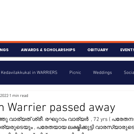
INGS
AWARDS & SCHOLARSHIPS
OBITUARY
EVENT
Kedavilakkukal in WARRIERS
Picnic
Weddings
Socia
 2022
1 min read
s
Info
Charity
Latest News
Talent Corner
 Warrier passed away
ുടത്തു വാര്യത് ശ്രീ. രഘുറാം വാര്യർ  , 72 yrs ( പരേത
nniversary
ാര്യരുടെയും , പരേതയായ ലക്ഷ്മിക്കുട്ടി വാരസ്യാരുട