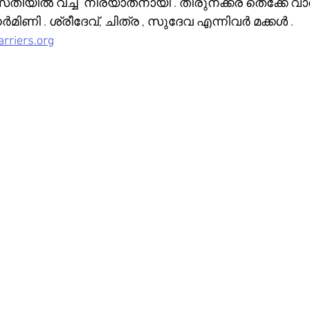
തിയിൽ വച്ച്  നിര്യാതനായി . തിരുനക്കര തെക്കേ വാര
 . ശ്രീദേവ്, ചിത്ര , സുദേവ എന്നിവർ മക്കൾ .   
rriers.org