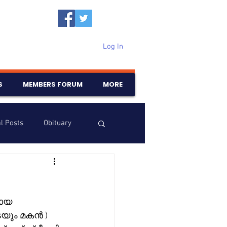
Log In
S
MEMBERS FORUM
MORE
l Posts
Obituary
Samajam
Birthdays
നായ 
െയും മകൻ ) 