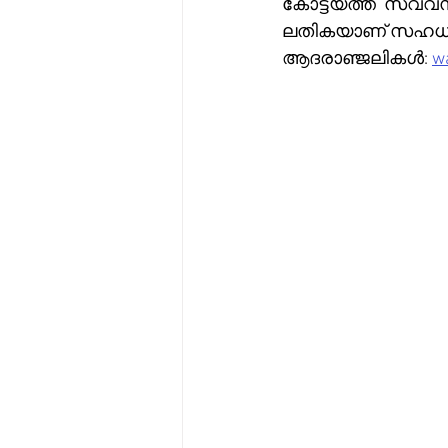
കോട്ടയത്ത്  സ്വവസ
ലതികയാണ് സഹധർമിണി
ആദരാഞ്ജലികൾ: 
wa