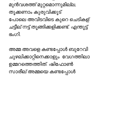
മുൻവശത്ത് മുറ്റമൊന്നുമില്ല, 
തൂക്കണാം കുരുവിക്കൂട്
പോലെ അവിടവിടെ കുറെ ചെടികള് 
ചട്ടീല് നട്ട് തൂങ്ങിക്കളിക്കണ്ട്. എന്തൂട്ട് 
ഭംഗി.
അമ്മ അവളെ കണ്ടപ്പോൾ ബുറേവി 
ചുഴലിക്കാറ്റിനെക്കാളും  വേഗത്തിലാ
ഉമ്മറത്തെത്തിത്. ഷിഫോൺ 
സാരീല് അമ്മയെ കണ്ടപ്പോൾ 
ബോറ് തോന്നി.
വേഷ്ടിയും, മുണ്ടുമാണ് അമ്മക്ക് 
ചേരുക. അതമ്മക്കൊട്ട് ഇഷ്‌ടല്ല.
ഞാനോ..........? അന്നും, ഇന്നും 
നേര്യത് അണിയാനാണ് 
കൊതിച്ചത്. മണിയേട്ടനും
അതാണിഷ്‌ടം, കുത്താമ്പുള്ളി 