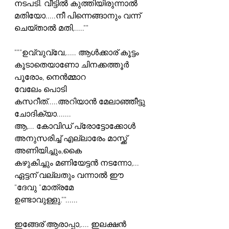
നടപടി. വീട്ടിൽ കുത്തിയിരുന്നാൽ
മതിയോ.....നീ പിന്നെങ്ങാനും വന്ന് 
ചെയ്താൽ മതി,.....""
"""ഉവ്വുവ്വേ,..... ആൾക്കാര് കൂട്ടം 
കൂടാതെയാണോ ചിനക്കത്തൂർ 
പൂരോം, നെൻമ്മാറ
വേലേം പൊടി 
കസറീത്.....അറിയാൻ മേലാഞ്ഞീട്ടു 
ചോദിക്യാ.......
ആ,... കോവിഡ് പ്രോട്ടോക്കോൾ 
അനുസരിച്ച് എല്ലാരേം മാസ്ക്ക് 
അണിയിച്ചും,കൈ
കഴുകിച്ചും മണിയേട്ടൻ നടന്നോ,... 
ഏട്ടന് വല്ലതും വന്നാൽ ഈ 
"ദേവു "മാത്രമേ 
ഉണ്ടാവുള്ളു.""......
ഇങ്ങേര് ആരാപ്പാ,.... ഇലക്ഷൻ 