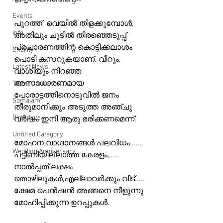
👍👌: warriers.org 
Events
പുറത്ത്  വെയിൽ തിളക്കുമ്പോൾ, 
Info
അതിലും ചൂടിൽ തിരഞ്ഞെടുപ്പ് 
പ്രചാരണത്തിന്റ കൊട്ടിക്കലാശം 
Charity
പൊടി കസറുകയാണ്. വീറും, 
Latest News
വാശിയും നിറഞ്ഞ 
അസാധാരണമായ
Talent Corner
പോരാട്ടത്തിനൊടുവിൽ ജനം 
Samajam
തീരുമാനിക്കും അടുത്ത അഞ്ചു 
Birthdays
വർഷം ഇനി ആരു ഭരിക്കണമെന്ന്.
Untitled Category
മോഹന വാഗ്ദാനങ്ങൾ പലവിധം......
Wedding Anniversary
പട്ടിണിയില്ലാത്ത കേരളം,..... 
നാൽപ്പത് ലക്ഷം 
തൊഴിലുകൾ,എല്ലാവർക്കും വീട്.....
ക്ഷേമ പെൻഷൻ അങ്ങനെ നീളുന്നു 
മോഹിപ്പിക്കുന്ന ഉറപ്പുകൾ.