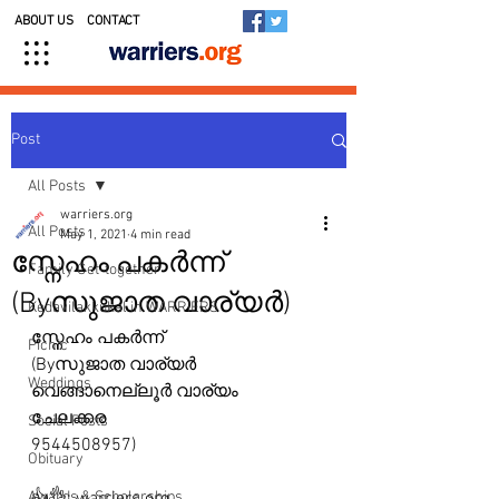
ABOUT US
CONTACT
Post
All Posts
warriers.org
All Posts
May 1, 2021
4 min read
സ്നേഹം പകർന്ന്
Family Get-together
(Byസുജാത വാര്യർ)
Kedavilakkukal in WARRIERS
സ്നേഹം പകർന്ന് 
Picnic
(Byസുജാത വാര്യർ 
Weddings
വെങ്ങാനെല്ലൂർ വാര്യം 
ചേലക്കര 
Social Posts
9544508957)
Obituary
Awards & Scholarships