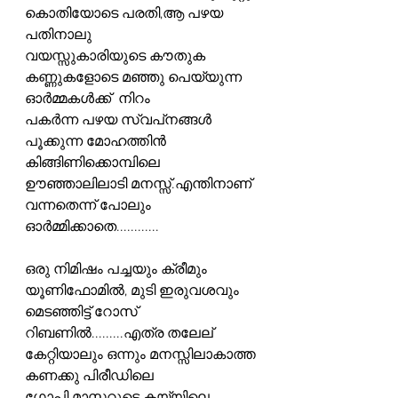
കൊതിയോടെ പരതി,ആ പഴയ 
പതിനാലു
വയസ്സുകാരിയുടെ കൗതുക 
കണ്ണുകളോടെ മഞ്ഞു പെയ്യുന്ന 
ഓർമ്മകൾക്ക്  നിറം
പകർന്ന പഴയ സ്വപ്‌നങ്ങൾ 
പൂക്കുന്ന മോഹത്തിൻ 
കിങ്ങിണിക്കൊമ്പിലെ
ഊഞ്ഞാലിലാടി മനസ്സ്.എന്തിനാണ് 
വന്നതെന്ന് പോലും 
ഓർമ്മിക്കാതെ............
ഒരു നിമിഷം പച്ചയും ക്രീമും 
യൂണിഫോമിൽ, മുടി ഇരുവശവും 
മെടഞ്ഞിട്ട് റോസ്
റിബണിൽ.........എത്ര തലേല് 
കേറ്റിയാലും ഒന്നും മനസ്സിലാകാത്ത 
കണക്കു പിരീഡിലെ