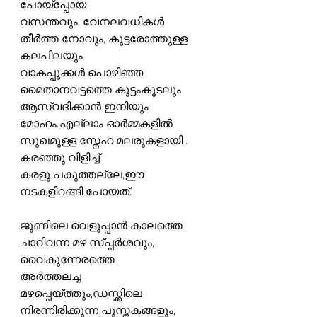
പോയ്‌പ്പോയ
വസന്തവും, വേനലവധികൾ 
തീർത്ത നോവും, കൂട്ടരോത്തുള്ള 
കലപിലയും
വാകപ്പൂക്കൾ പൊഴിഞ്ഞ 
മൈതാനവട്ടത്തെ കൂട്ടംകൂടലും 
ആസ്വദിക്കാൻ ഇനിയും
മോഹം.എല്ലാം ഓർമ്മകളിൽ 
സുഖമുള്ള സ്നേഹ മലരുകളായി . 
കരഞ്ഞു വിളിച്ച്
കരളു പകുത്തല്ലേ,ഈ 
നടകളിറങ്ങി പോയത്.
ജൂണിലെ വെളുപ്പാൻ കാലത്തെ 
ചാറിവന്ന മഴ സ്പ്പർശവും, 
വൈകുന്നേരത്തെ
അർത്തലച്ച 
മഴപ്പെയ്ത്തും,ഡസ്ക്കിലെ 
നിരന്നിരിക്കുന്ന പുസ്തകങ്ങളും,