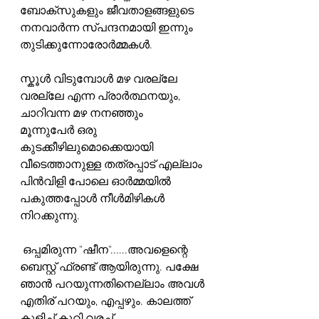
ബോക്സുകളും ജീവതാളങ്ങളുടെ 
നനവാർന്ന സ്പന്ദനമായി ഇന്നും 
തുടിക്കുന്നോരോർമ്മകൾ.
സ്കൂൾ വിടുമ്പോൾ മഴ വരല്ലേ 
വരല്ലേ എന്ന പ്രാർത്ഥനയും, 
ചാറിവന്ന മഴ നനഞ്ഞും
മൂന്നുപേർ ഒരു 
കുടക്കീഴിലുമൊക്കെയായി 
വീടെത്താനുള്ള തത്രപ്പാട് എല്ലാം
പിൻവിളി പോലെ ഓർമ്മയിൽ 
പകുത്തപ്പോൾ നീൾമിഴികൾ 
നിറക്കുന്നു.
 ഒപ്പമിരുന്ന "ഷീന"......അവളെന്റെ 
ബെസ്റ്റ് ഫ്രണ്ട് ആയിരുന്നു. പക്ഷേ 
ഞാൻ പറയുന്നതിനെല്ലാം അവൾ 
എതിര് പറയും, എപ്പഴും. കാലത്ത് 