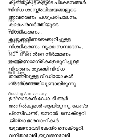
കുഞ്ഞുകുട്ടികളുടെ പ്രകടനങ്ങള്‍, 
വിവിധ ശാസ്ത്രവിഷയങ്ങളുടെ 
Events
അവതരണം, പശുപരിപാലനം, 
Info
കഴകപ്രവര്‍ത്തിയുടെ 
Charity
വിശദീകരണം , 
കുടുക്കവീണയെക്കുറിച്ചുള്ള 
Latest News
വിശദീകരണം, വൃക്ഷ സമ്പാദനം , 
Talent Corner
MDF sheet ന്‍റെ നിര്‍മ്മാണം 
യന്ത്രസാമഗ്രികളെകുറിച്ചുള്ള 
Samajam
വിവരണം തുടങ്ങി വിവിധ 
Birthdays
തരത്തിലുള്ള വീഡിയോ കള്‍ 
Untitled Category
പ്രദര്‍ശനത്തിലുണ്ടായിരുന്നു.
Wedding Anniversary
ഉദ്ഘാടകന്‍ ഡോ. ടി ആര്‍ 
അനില്‍കുമാര്‍ ആയിരുന്നു. കേന്ദ്ര 
പ്രസിഡണ്ട് , ജനറല്‍  സെക്രട്ടറി  
,ജില്ലാ ഭാരവാഹികള്‍, 
യുവജനവേദി കേന്ദ്ര സെക്രട്ടറി, 
വനിതാവേദി ,യുവജനവേദി 