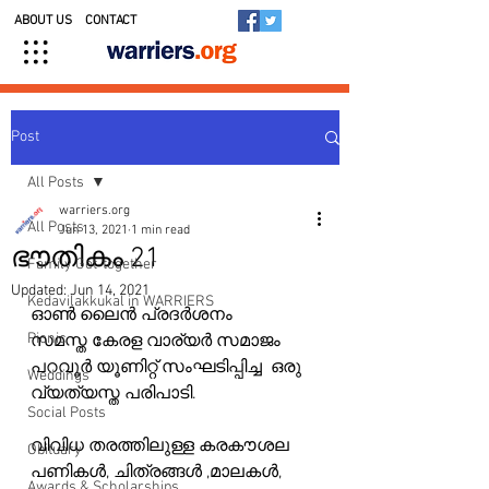
ABOUT US
CONTACT
Post
All Posts
warriers.org
All Posts
Jun 13, 2021
1 min read
ഭൗതികം 21
Family Get-together
Updated:
Jun 14, 2021
Kedavilakkukal in WARRIERS
ഓണ്‍ ലൈന്‍ പ്രദര്‍ശനം
Picnic
സമസ്ത കേരള വാര്യർ സമാജം 
പറവൂർ യൂണിറ്റ് സംഘടിപ്പിച്ച  ഒരു 
Weddings
വ്യത്യസ്ത പരിപാടി.
Social Posts
വിവിധ തരത്തിലുള്ള കരകൗശല 
Obituary
പണികള്‍, ചിത്രങ്ങള്‍ ,മാലകള്‍, 
Awards & Scholarships